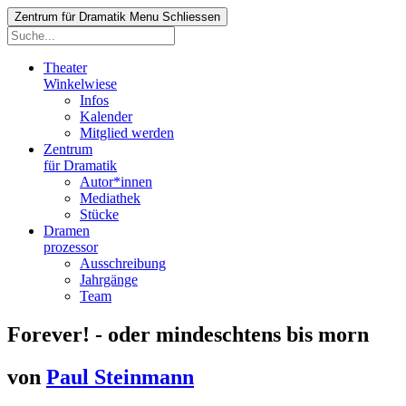
Zentrum für Dramatik
Menu
Schliessen
Theater
Winkelwiese
Infos
Kalender
Mitglied werden
Zentrum
für Dramatik
Autor*innen
Mediathek
Stücke
Dramen
prozessor
Ausschreibung
Jahrgänge
Team
Forever! - oder mindeschtens bis morn
von
Paul Steinmann