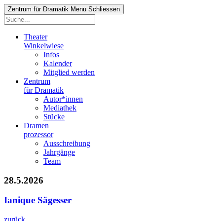
Zentrum für Dramatik
Menu
Schliessen
Theater
Winkelwiese
Infos
Kalender
Mitglied werden
Zentrum
für Dramatik
Autor*innen
Mediathek
Stücke
Dramen
prozessor
Ausschreibung
Jahrgänge
Team
28.5.2026
Ianique Sägesser
zurück