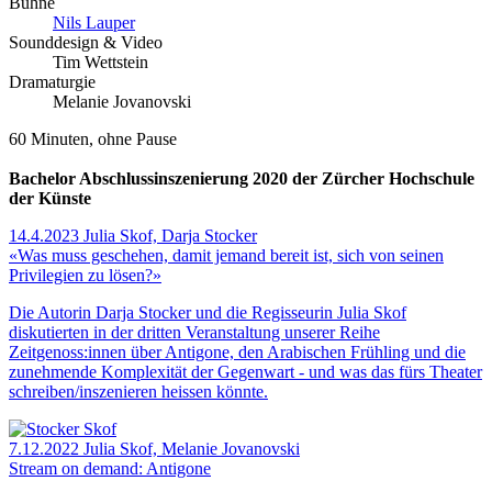
Bühne
Nils Lauper
Sounddesign & Video
Tim Wettstein
Dramaturgie
Melanie Jovanovski
60 Minuten, ohne Pause
Bachelor Abschlussinszenierung 2020 der Zürcher Hochschule
der Künste
14.4.2023
Julia Skof, Darja Stocker
«Was muss geschehen, damit jemand bereit ist, sich von seinen
Privilegien zu lösen?»
Die Autorin Darja Stocker und die Regisseurin Julia Skof
diskutierten in der dritten Veranstaltung unserer Reihe
Zeitgenoss:innen über Antigone, den Arabischen Frühling und die
zunehmende Komplexität der Gegenwart - und was das fürs Theater
schreiben/inszenieren heissen könnte.
7.12.2022
Julia Skof, Melanie Jovanovski
Stream on demand: Antigone