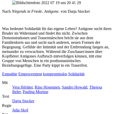
Nach
Nirgends in Friede. Antigone
. von Darja Stocker
Was bedeutet Solidarität für das eigene Leben? Antigone sucht ihren
Bruder im Widerstand und findet ihn nicht. Zwischen
Demonstrationen und Trauermärschen bricht sie aus dem
Familienkreis aus und sucht nach anderen, neuen Formen der
Begegnung. Gefühle der Intimität und der Entfremdung fangen an,
ineinander zu verwachsen. Während die Zuschauer:innen über
Kopfhörer Antigones Aufbruch mitverfolgen können, tritt eine
Gruppe von Menschen in ein posthumanistisches
Beziehungsgefüge. Eine Party kippt in ein Trauerfest.
Empathie
Empowerment
kompromiss­los
Solidarität
Mit
Vera Héritier
,
Rino Hosennen
,
Sandro Howald
,
Theresa
Ihrler
,
Paulina Morisse
Text
Darja Stocker
Regie
Julia Skof